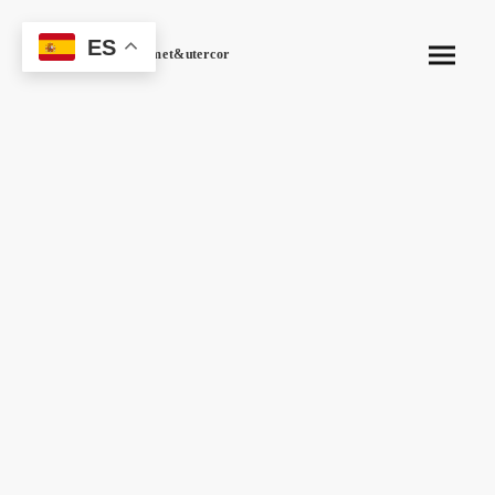
ES
Gescomet&utercor